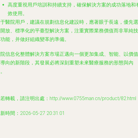
高度重視用戶培訓和持續支持，確保解決方案的成功落地和
效使用。
對于醫院用戶，建議在規劃信息化建設時，應著眼于長遠，優先
擇開放、標準化的平臺型解決方案，注重實際業務價值而非單純
術功能，并做好組織變革的準備。
醫院信息化整體解決方案市場正邁向一個更加集成、智能、以價
為導向的新階段，其發展必將深刻重塑未來醫療服務的形態與內
涵。
若轉載，請注明出處：http://www.0755man.cn/product/82.html
新時間：2026-05-27 20:31:01