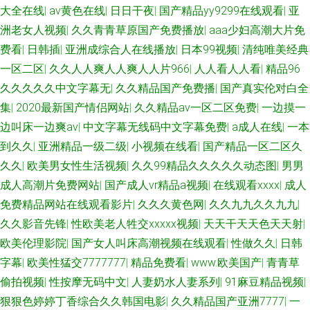
大全在线
|
av黄色在线
|
日日干夜
|
国产精品yy9299在线观看
|
亚
洲老女人视频
|
久久青青草原国产免费播放
|
aaa少妇高潮大片免
费看
|
日韩插
|
亚洲成综合人在线播放
|
日本99视频
|
清纯唯美经典
一区二区
|
久久人人爽人人爽人人片966
|
人人看人人看
|
精品96
久久久久久中文字幕无
|
久久精品国产免费播
|
国产真实伦对白全
集
|
2020最新国产情侣网站
|
久久精品av一区二区免费
|
一边摸一
边叫床一边爽av
|
中文字幕无线码中文字幕免费
|
a成人在线
|
一本
到久久
|
亚洲精品一级二级
|
小视频在线看
|
国产精品一区二区久
久久
|
欧美男女性生活视频
|
久久99精品久久久久久动态图
|
男男
成人高潮片免费网站
|
国产成人vr精品a视频
|
在线观看xxxx
|
成人
免费精品网站在线观看影片
|
久久久黄色网
|
久久九九久久九九
|
久久影音先锋
|
性欧美老人牲交xxxxx视频
|
天天干天天色天天射
|
欧美伦理影院
|
国产女人叫床高潮视频在线观看
|
性做久久
|
日韩
字幕
|
欧美性猛交7777777
|
精品免费看
|
www.欧美国产
|
青青草
偷拍视频
|
性按摩无码中文
|
人妻奶水人妻系列
|
91麻豆精品视频
|
狠狠色婷婷丁香综合久久韩国电影
|
久久精品国产亚洲7777
|
一