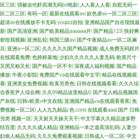
区三区
|
强被迫伦姧高潮无码bd电影
|
人人看人人看
|
自慰无码一
区二区三区
|
有码一区
|
最新在线观看av
|
奴色虐av一区二区三区
|
超清av在线播放不卡无码
|
youjizz自拍
|
亚洲精品国产自在现线最
新
|
国产高清亚洲
|
国产欧美精品aaaaaa片
|
国产精品123
|
快好爽
射给我视频
|
亚洲乱轮
|
韩国三级av
|
国产午夜精品av一区二区麻
豆
|
亚洲a一区二区
|
久久久久久国产精品视频
|
成人免费无码婬片
在线观看免费
|
色婷婷基地
|
少妇久久久久久人妻无码
|
欧美尺寸
又黑又粗又长
|
国产精品一区不卡
|
深夜成人福利视频
|
国产精品
播放
|
午夜小影院
|
免费国产va在线观看中文字
|
精品在线视频观
看
|
亚洲美女免费视频
|
欧美另类色
|
日韩在线视频看看
|
久久久综
合香蕉尹人综合网
|
久久99精品这里精品6
|
国产女人精品视频国
产灰线
|
日韩v欧美v中文在线
|
亚洲国产精品va在线观看香蕉
|
免
费视频一区二区
|
人人九九精品
|
色.com
|
在线观看aaa
|
国产 日韩
另类 视频一区
|
天天射天天操天天干
|
中文字幕久久精品波多野
结百度
|
久久久久成人精品
|
亚洲精品一本之道高清乱码
|
人妻少
妇偷人精品无码
|
久久久免费观看视频
|
日韩成人一区二区
|
中文