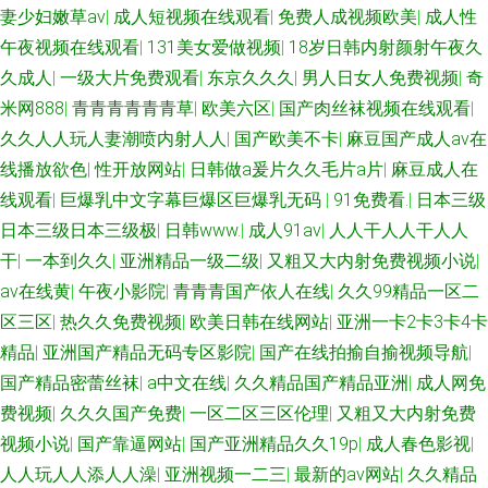
妻少妇嫩草av
|
成人短视频在线观看
|
免费人成视频欧美
|
成人性
午夜视频在线观看
|
131美女爱做视频
|
18岁日韩内射颜射午夜久
久成人
|
一级大片免费观看
|
东京久久久
|
男人日女人免费视频
|
奇
米网888
|
青青青青青青草
|
欧美六区
|
国产肉丝袜视频在线观看
|
久久人人玩人妻潮喷内射人人
|
国产欧美不卡
|
麻豆国产成人av在
线播放欲色
|
性开放网站
|
日韩做a爰片久久毛片a片
|
麻豆成人在
线观看
|
巨爆乳中文字幕巨爆区巨爆乳无码
|
91免费看.
|
日本三级
日本三级日本三级极
|
日韩www.
|
成人91av
|
人人干人人干人人
干
|
一本到久久
|
亚洲精品一级二级
|
又粗又大内射免费视频小说
|
av在线黄
|
午夜小影院
|
青青青国产依人在线
|
久久99精品一区二
区三区
|
热久久免费视频
|
欧美日韩在线网站
|
亚洲一卡2卡3卡4卡
精品
|
亚洲国产精品无码专区影院
|
国产在线拍揄自揄视频导航
|
国产精品密蕾丝袜
|
a中文在线
|
久久精品国产精品亚洲
|
成人网免
费视频
|
久久久国产免费
|
一区二区三区伦理
|
又粗又大内射免费
视频小说
|
国产靠逼网站
|
国产亚洲精品久久19p
|
成人春色影视
|
人人玩人人添人人澡
|
亚洲视频一二三
|
最新的av网站
|
久久精品