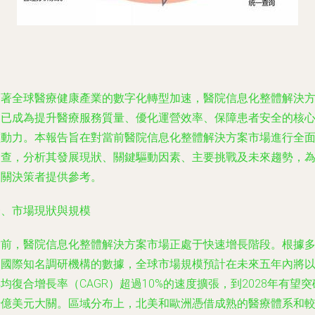
隨著全球醫療健康產業的數字化轉型加速，醫院信息化整體解決
案已成為提升醫療服務質量、優化運營效率、保障患者安全的核
驅動力。本報告旨在對當前醫院信息化整體解決方案市場進行全
調查，分析其發展現狀、關鍵驅動因素、主要挑戰及未來趨勢，
相關決策者提供參考。
一、市場現狀與規模
當前，醫院信息化整體解決方案市場正處于快速增長階段。根據
家國際知名調研機構的數據，全球市場規模預計在未來五年內將
均復合增長率（CAGR）超過10%的速度擴張，到2028年有望突
千億美元大關。區域分布上，北美和歐洲憑借成熟的醫療體系和