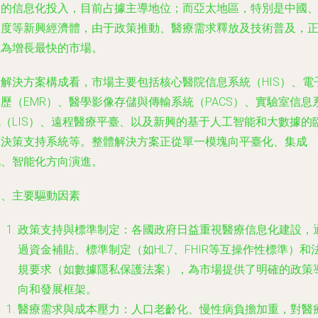
高的信息化投入，目前占據主導地位；而亞太地區，特別是中國
印度等新興經濟體，由于政策推動、醫療需求釋放及技術普及，
成為增長最快的市場。
從解決方案構成看，市場主要包括核心醫院信息系統（HIS）、電
歷（EMR）、醫學影像存儲與傳輸系統（PACS）、實驗室信息
統（LIS）、遠程醫療平臺、以及新興的基于人工智能和大數據的
床決策支持系統等。整體解決方案正從單一模塊向平臺化、集成
化、智能化方向演進。
二、主要驅動因素
政策支持與標準制定：各國政府日益重視醫療信息化建設，
過資金補貼、標準制定（如HL7、FHIR等互操作性標準）和
規要求（如數據隱私保護法案），為市場提供了明確的政策
向和發展框架。
醫療需求與成本壓力：人口老齡化、慢性病負擔加重，對醫