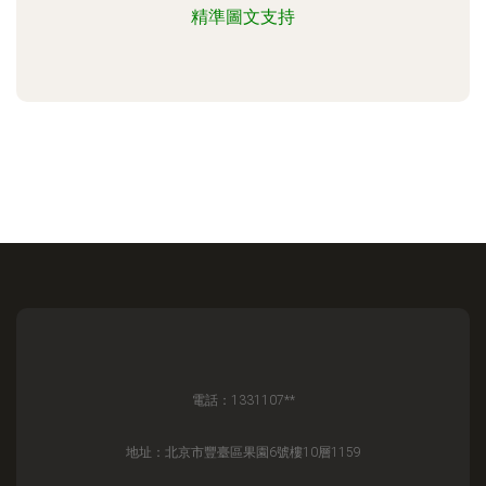
精準圖文支持
電話：1331107**
地址：北京市豐臺區果園6號樓10層1159