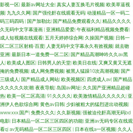
影视一区
|
最新av网址大全
|
真实人妻互换毛片视频
|
欧美草逼视
频
|
九九久久网
|
国产强伦姧在线观看无码
|
动漫精品一区一码二
码三码四码
|
国产加勒比
|
国产精品免费观看久久
|
精品久久久久
久无码中文字幕漫画
|
亚洲精品爱爱
|
午夜福利精品视频免费看
|
成人短视频在线观看
|
五月天婷婷综合网
|
久操国产视频
|
日韩一
区二区三区射精-百度
|
人妻无码中文字幕永久有效视频
|
就去吻
亚洲
|
最新日本一道免费一区二区
|
国产精品高潮呻吟久久av黑
人
|
欧美成人图区
|
日韩男人的天堂
|
欧美日在线
|
又爽又黄又无遮
掩的免费视频
|
成人网免费视频
|
被黑人猛躁10次高潮视频
|
国产
三级成人
|
国产精品成人网站
|
欧美视频区
|
四虎成人av
|
国产精品
久久久久久吹潮
|
夜夜导航
|
岛国av网址
|
久久国产亚洲精品超碰
热
|
欧美一区二区高清
|
91久久久久
|
欧美激情精品久久久久久
|
亚
洲伊人色欲综合网
|
黄色av日韩
|
少妇被粗大的猛烈进出动视频
|
www.xxx.国产
|
免费久久久
|
久久新视频
|
强被迫伦姧高潮无码bd
电影
|
日本精品一区二区三区四区的功能
|
亚洲aⅴ无码专区在线观
看q
|
av无码精品一区二区三区四区
|
日本在线a一区视频
|
久久人