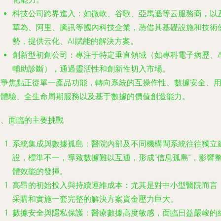
科技公司跨界進入
：如微軟、谷歌、亞馬遜等云服務商，以
華為、阿里、騰訊等國內科技企業，憑借其基礎設施和技術
勢，提供云化、AI賦能的解決方案。
創新型初創公司
：專注于特定垂直領域（如專科電子病歷、A
輔助診斷），通過靈活性和創新性切入市場。
競爭焦點正從單一產品功能，轉向系統的互操作性、數據安全、
戶體驗、全生命周期服務以及基于數據的價值創造能力。
四、面臨的主要挑戰
系統集成與數據孤島
：醫院內部及不同機構間系統往往獨立
設，標準不一，導致數據難以互通，形成“信息孤島”，影響
體效能的發揮。
高昂的初始投入與持續運維成本
：尤其是對中小型醫院而言
采購和實施一套完整的解決方案資金壓力巨大。
數據安全與隱私保護
：醫療數據高度敏感，面臨日益嚴峻的