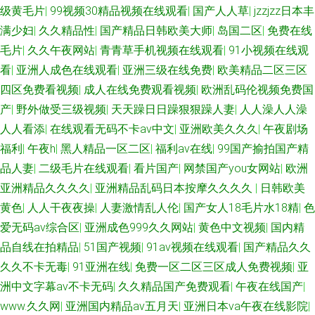
级黄毛片
|
99视频30精品视频在线观看
|
国产人人草
|
jzzjzz日本丰
满少妇
|
久久精品性
|
国产精品日韩欧美大师
|
岛国二区
|
免费在线
毛片
|
久久午夜网站
|
青青草手机视频在线观看
|
91小视频在线观
看
|
亚洲人成色在线观看
|
亚洲三级在线免费
|
欧美精品二区三区
四区免费看视频
|
成人在线免费观看视频
|
欧洲乱码伦视频免费国
产
|
野外做受三级视频
|
天天躁日日躁狠狠躁人妻
|
人人澡人人澡
人人看添
|
在线观看无码不卡av中文
|
亚洲欧美久久久
|
午夜剧场
福利
|
午夜h
|
黑人精品一区二区
|
福利av在线
|
99国产揄拍国产精
品人妻
|
二级毛片在线观看
|
看片国产
|
网禁国产you女网站
|
欧洲
亚洲精品久久久久
|
亚洲精品乱码日本按摩久久久久
|
日韩欧美
黄色
|
人人干夜夜操
|
人妻激情乱人伦
|
国产女人18毛片水18精
|
色
爱无码av综合区
|
亚洲成色999久久网站
|
黄色中文视频
|
国内精
品自线在拍精品
|
51国产视频
|
91av视频在线观看
|
国产精品久久
久久不卡无毒
|
91亚洲在线
|
免费一区二区三区成人免费视频
|
亚
洲中文字幕av不卡无码
|
久久精品国产免费观看
|
午夜在线国产
|
www.久久网
|
亚洲国内精品av五月天
|
亚洲日本va午夜在线影院
|