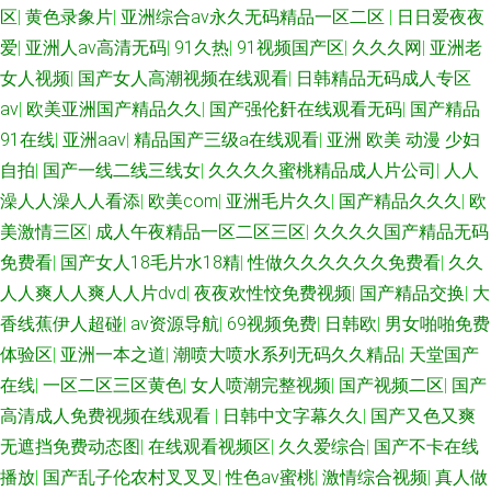
区
|
黄色录象片
|
亚洲综合av永久无码精品一区二区
|
日日爱夜夜
爱
|
亚洲人av高清无码
|
91久热
|
91视频国产区
|
久久久网
|
亚洲老
女人视频
|
国产女人高潮视频在线观看
|
日韩精品无码成人专区
av
|
欧美亚洲国产精品久久
|
国产强伦姧在线观看无码
|
国产精品
91在线
|
亚洲aav
|
精品国产三级a在线观看
|
亚洲 欧美 动漫 少妇
自拍
|
国产一线二线三线女
|
久久久久蜜桃精品成人片公司
|
人人
澡人人澡人人看添
|
欧美com
|
亚洲毛片久久
|
国产精品久久久
|
欧
美激情三区
|
成人午夜精品一区二区三区
|
久久久久国产精品无码
免费看
|
国产女人18毛片水18精
|
性做久久久久久久免费看
|
久久
人人爽人人爽人人片dvd
|
夜夜欢性恔免费视频
|
国产精品交换
|
大
香线蕉伊人超碰
|
av资源导航
|
69视频免费
|
日韩欧
|
男女啪啪免费
体验区
|
亚洲一本之道
|
潮喷大喷水系列无码久久精品
|
天堂国产
在线
|
一区二区三区黄色
|
女人喷潮完整视频
|
国产视频二区
|
国产
高清成人免费视频在线观看
|
日韩中文字幕久久
|
国产又色又爽
无遮挡免费动态图
|
在线观看视频区
|
久久爱综合
|
国产不卡在线
播放
|
国产乱子伦农村叉叉叉
|
性色av蜜桃
|
激情综合视频
|
真人做