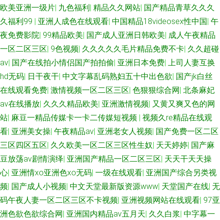
欧美亚洲一级片
|
九色福利
|
精品久久网站
|
国产精品青草久久久
久福利99
|
亚洲人成色在线观看
|
中国精品18videosex性中国
|
午
夜免费影院
|
99精品欧美
|
国产成人亚洲日韩欧美
|
成人午夜精品
一区二区三区
|
9色视频
|
久久久久久毛片精品免费不卡
|
久久超碰
av
|
国产在线拍小情侣国产拍拍偷
|
亚洲日本免费
|
上司人妻互换
hd无码
|
日干夜干
|
中文字幕乱码熟妇五十中出色欲
|
国产jk白丝
在线观看免费
|
激情视频一区二区三区
|
色狠狠综合网
|
北条麻妃
av在线播放
|
久久久精品欧美
|
亚洲激情视频
|
又黄又爽又色的网
站
|
麻豆一精品传媒卡一卡二传媒短视频
|
视频久re精品在线观
看
|
亚洲美女操
|
午夜精品av
|
亚洲老女人视频
|
国产免费一区二区
三区四区五区
|
久久欧美一区二区三区性生奴
|
天天婷婷
|
国产麻
豆放荡av剧情演绎
|
亚洲国产精品一区二区三区
|
天天干天天操
心
|
亚洲情xo亚洲色xo无码
|
一级在线观看
|
亚洲国产综合另类视
频
|
国产成人小视频
|
中文天堂最新版资源www
|
天堂国产在线
|
无
码午夜人妻一区二区三区不卡视频
|
亚洲视频网站在线观看
|
97亚
洲色欲色欲综合网
|
亚洲国内精品av五月天
|
久久白浆
|
中字幕一