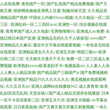
人在线免费
|
黄色国产一区
|
国产乱色国产精品免费视频
|
国产又
粗又黄
|
婷婷网色偷偷亚洲男人甘肃
|
制服丝袜天堂
|
久久精品亚
洲精品国产色婷
|
中国女人内谢69xxxx视频
|
久久久精品一区二区
三区
|
亚洲乱码一区二三四区ava
|
亚洲性一区
|
综合视频在线观
看
|
青青草国产成人久久电影
|
宅男噜噜噜66
|
亚洲成人av免费
|
在
线日韩日本国产亚洲
|
亚洲精品无码久久千人斩探花
|
www国产
亚洲精品久久麻豆
|
最近中文字幕在线观看视频
|
一本色道无码道
在线观看
|
亚洲精品美女久久久
|
亚洲五月婷
|
韩国三级av
|
欧美
日韩二区三区
|
天天狠天天透天干天天
|
免费一区二区三区成人免
费视频
|
欧美熟妇xxxxx欧美老妇不卡
|
免播放器av
|
人人妻人人澡
人人爽人人精品浪潮
|
国产精品国产三级国产a
|
国产免费视频精
品视频
|
亚洲国产精品99久久久久久久久
|
黄瓜视频在线观看网
址
|
久久五月天av
|
亚洲人成网站在线播放942
|
成人青青草
|
欧美
乱妇高清无乱码
|
天堂在线v
|
国产成人精品无缓存在线播放
|
日本
一区不卡高清更新二区
|
亚洲五月六月
|
亚洲无卡视频
|
av字幕在
线观看
|
日日夜夜操操
|
国产又爽又黄又舒服又刺激视频
|
一本久