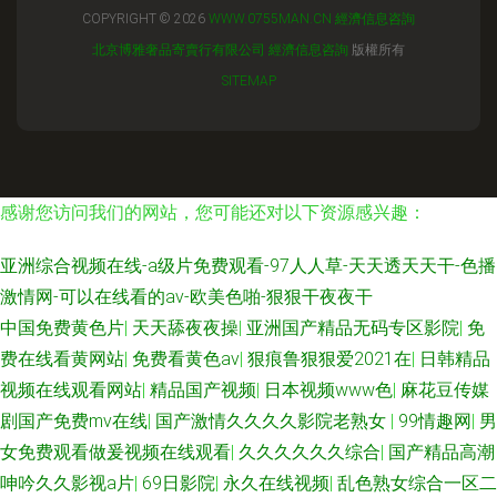
COPYRIGHT © 2026
WWW.0755MAN.CN
經濟信息咨詢
北京博雅奢品寄賣行有限公司
經濟信息咨詢
版權所有
SITEMAP
感谢您访问我们的网站，您可能还对以下资源感兴趣：
亚洲综合视频在线-a级片免费观看-97人人草-天天透天天干-色播
激情网-可以在线看的av-欧美色啪-狠狠干夜夜干
中国免费黄色片
|
天天舔夜夜操
|
亚洲国产精品无码专区影院
|
免
费在线看黄网站
|
免费看黄色av
|
狠痕鲁狠狠爱2021在
|
日韩精品
视频在线观看网站
|
精品国产视频
|
日本视频www色
|
麻花豆传媒
剧国产免费mv在线
|
国产激情久久久久影院老熟女
|
99情趣网
|
男
女免费观看做爰视频在线观看
|
久久久久久久综合
|
国产精品高潮
呻吟久久影视a片
|
69日影院
|
永久在线视频
|
乱色熟女综合一区二