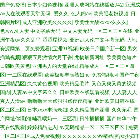
国产免费播
|
日本少妇色视频
|
亚洲人成网站在线播放942
|
亚洲成
av人在线观看天堂无码
|
爱久久
|
色人阁av
|
欧美肥老妇视频
|
日
韩图片区
|
成人亚洲欧美久久久久
|
欧美性大战xxxxx久久久
|
色.www
|
人妻.中文字幕无码
|
中文人妻无码一区二区三区在线
|
亚
洲午夜av久久乱码
|
涩涩屋视频
|
亚洲乱人伦中文字幕无码
|
大地
资源网第二页免费观看
|
亚洲91视频
|
欧美日产国产新一区
|
男女
插鸡视频
|
狠狠五月激情六月丁香
|
尤物最新网址
|
欧美黄色短片
|
日韩欧美黄色
|
亚洲男人的天堂在线
|
精品成人一区二区三区四
区
|
一二区在线观看
|
欧美极度丰满熟妇hd
|
免费福利av
|
国产午夜
亚洲精品区
|
久久黄色视屏
|
欧美精品毛片
|
又色又爽又黄的视频
国内
|
人妻av中文字幕久久
|
日韩欧美在线观看视频
|
人人妻人人
爽人人澡av
|
噜噜噜天天躁狠狠躁夜夜精品
|
亚洲欧美日韩在线一
区二区三区
|
日本xxxx丰满老妇
|
久久精品国产亚洲
|
久久无毛
|
国
产网址你懂的
|
哺乳喂奶一二三区乳
|
日韩插插插
|
国产精华av午
夜在线观看
|
婷婷精品进入
|
av无码精品一区二区三区四区
|
免费
一区二区三区成人免费视频
|
久久久久久久久99精品
|
熟女少妇丰