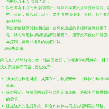
為解決方案的“智慧大腦”。
以患者為中心的全流程體驗
：解決方案將更注重打通診前、
中、診后，整合線上線下，為患者提供便捷、連續、個性化
服務體驗。
聚焦價值醫療與數據賦能
：信息化建設的目標將從流程電子
化，轉向利用數據驅動臨床質量提升、運營效率優化和醫療
本控制，實現可衡量的價值回報。
六、結論與建議
醫院信息化整體解決方案市場前景廣闊，但機遇與挑戰并存。對
解決方案提供商而言，關鍵在于：
加強核心技術研發，尤其在AI、數據安全、互操作性領域構
壁壘。
提供靈活、可擴展的部署模式和定價策略，適配不同規模醫
的需求。
建立強大的生態系統，與合作伙伴共同提供端到端的服務。