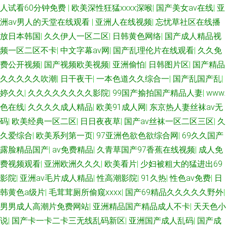
人试看60分钟免费
|
欧美深性狂猛ⅹxxx深喉
|
国产美女av在线
|
亚
洲aⅴ男人的天堂在线观看
|
亚洲人在线视频
|
忘忧草社区在线播
放日本韩国
|
久久伊人一区二区
|
日韩黄色网络
|
国产成人精品视
频一区二区不卡
|
中文字幕av网
|
国产乱理伦片在线观看
|
久久免
费公开视频
|
国产视频欧美视频
|
亚洲偷怕
|
日韩图片区
|
国产精品
久久久久久吹潮
|
日干夜干
|
一本色道久久综合一
|
国产乱国产乱
|
婷久久
|
久久久久久久久久影院
|
99国产揄拍国产精品人妻
|
www.
色在线
|
久久久久成人精品
|
欧美91成人网
|
东京热人妻丝袜av无
码
|
欧美经典一区二区
|
日日夜夜草
|
国产av丝袜一区二区三区
|
久
久爱综合
|
欧美系列第一页
|
97亚洲色欲色欲综合网
|
69久久国产
露脸精品国产
|
av免费精品
|
久青草国产97香蕉在线视频
|
成人免
费视频观看
|
亚洲欧洲久久久
|
欧美看片
|
少妇被粗大的猛进出69
影院
|
亚洲av毛片成人精品
|
性高潮影院
|
91久热
|
性色av免费
|
日
韩黄色a级片
|
毛茸茸厕所偷窥xxxx
|
国产69精品久久久久久野外
|
男男成人高潮片免费网站
|
亚洲精品国产精品成人不卡
|
天天色小
说
|
国产卡一卡二卡三无线乱码新区
|
亚洲国产成人乱码
|
国产成