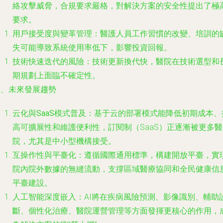
絡攻擊威脅，合規要求嚴格，對解決方案的安全性提出了極
要求。
用戶接受度與變革管理
：醫護人員工作習慣的改變、培訓的
失可能導致系統使用率低下，影響投資回報。
技術快速迭代的風險
：技術更新換代快，醫院在技術選型和
期規劃上面臨不確定性。
五、未來發展趨勢
云化與SaaS模式普及
：基于云的部署模式能降低初期成本、
高可擴展性和維護便利性，訂閱制（SaaS）正逐漸被更多醫
院，尤其是中小型機構接受。
互操作性與平臺化
：遵循國際通用標準，構建開放平臺，實
院內院外數據的無縫流動，支撐區域醫療協同和全民健康信
平臺建設。
人工智能深度嵌入
：AI將在疾病風險預測、影像識別、輔助
斷、個性化治療、醫院運營管理等方面發揮更核心的作用，