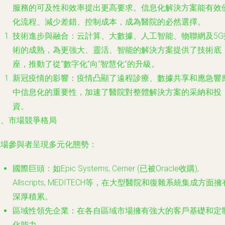
服務的可及性和效率提出更高要求。信息化解決方案能有效
化流程、減少差錯、控制成本，成為醫院的必然選擇。
技術進步與融合：云計算、大數據、人工智能、物聯網及5G
術的成熟，為更強大、靈活、智能的解決方案提供了技術底
座，推動了從“數字化”向“智慧化”的升級。
新冠疫情的影響：疫情凸顯了遠程診療、數據共享和應急響
中信息化的重要性，加速了醫院對整體解決方案的采納和投
資。
三、市場競爭格局
市場參與者呈現多元化態勢：
國際巨頭
：如Epic Systems, Cerner (已被Oracle收購),
Allscripts, MEDITECH等，在大型醫院和復雜系統集成方面擁
深厚積累。
區域性領先企業
：在各自區域市場擁有強大的客戶基礎和定
化能力。