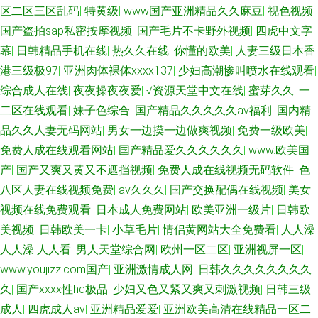
区二区三区乱码
|
特黄级
|
www国产亚洲精品久久麻豆
|
视色视频
|
国产盗拍sap私密按摩视频
|
国产毛片不卡野外视频
|
四虎中文字
幕
|
日韩精品手机在线
|
热久久在线
|
你懂的欧美
|
人妻三级日本香
港三级极97
|
亚洲肉体裸体xxxx137
|
少妇高潮惨叫喷水在线观看
|
综合成人在线
|
夜夜操夜夜爱
|
√资源天堂中文在线
|
蜜芽久久
|
一
二区在线观看
|
妹子色综合
|
国产精品久久久久久av福利
|
国内精
品久久人妻无码网站
|
男女一边摸一边做爽视频
|
免费一级欧美
|
免费人成在线观看网站
|
国产精品爱久久久久久久
|
www.欧美国
产
|
国产又爽又黄又不遮挡视频
|
免费人成在线视频无码软件
|
色
八区人妻在线视频免费
|
av久久久
|
国产交换配偶在线视频
|
美女
视频在线免费观看
|
日本成人免费网站
|
欧美亚洲一级片
|
日韩欧
美视频
|
日韩欧美一卡
|
小草毛片
|
情侣黄网站大全免费看
|
人人澡
人人澡 人人看
|
男人天堂综合网
|
欧州一区二区
|
亚洲视屏一区
|
www.youjizz.com国产
|
亚洲激情成人网
|
日韩久久久久久久久久
久
|
国产xxxx性hd极品
|
少妇又色又紧又爽又刺激视频
|
日韩三级
成人
|
四虎成人av
|
亚洲精品爱爱
|
亚洲欧美高清在线精品一区二