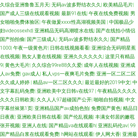
久综合亚洲鲁鲁五月天
|
无码av波多野结衣久久
|
欧美精品毛片
|
国产成人三级在线观看视频
|
最新91在线
|
午夜在线免费视频
|
男
女啪啪免费体验区
|
午夜做爰xxxⅹ性高湖视频美国
|
中国极品少
妇videossexhd
|
亚洲精品无码高潮喷水在线
|
国产在线拍小情侣
国产拍拍偷
|
国产三级成人
|
无码av波多野结衣久久
|
国产精品
1000
|
午夜一级黄色片
|
日韩在线视频看看
|
亚洲综合无码明星蕉
在线视频
|
熟女人妻在线视频
|
亚洲久久久久久久
|
这里只有精品
9
|
黄色大毛片
|
久久综合99re88久久爱
|
成年人在线视频
|
亚洲成
人av免费
|
gav成人
|
私人vps一夜爽毛片免费
|
亚洲一区二区二区
久久成人婷婷
|
精品av一区二区久久久
|
最近最好的2019中文
|
中
文字幕乱码免费
|
亚洲欧美中文日韩v在线97
|
午夜精品久久久久
久久久日韩欧美
|
久久人人97超碰国产公开
|
啪啪自拍视频
|
中文
字幕丝袜第1页
|
亚洲精品国产aⅴ成拍色拍
|
免费国产黄色
|
精品日
日夜夜
|
亚洲欧美日韩在线看
|
国产伦乱视频
|
丰满女邻居的嫩苞
张开视频
|
亚洲人在线
|
国产精品va在线观看h
|
亚洲乱码伦av
|
99
国产精品白浆在线观看免费
|
h网站在线观看
|
伊人网大香
|
亚洲最