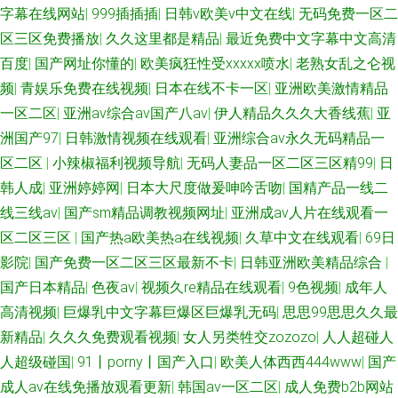
字幕在线网站
|
999插插插
|
日韩v欧美v中文在线
|
无码免费一区二
区三区免费播放
|
久久这里都是精品
|
最近免费中文字幕中文高清
百度
|
国产网址你懂的
|
欧美疯狂性受xxxxx喷水
|
老熟女乱之仑视
频
|
青娱乐免费在线视频
|
日本在线不卡一区
|
亚洲欧美激情精品
一区二区
|
亚洲aⅴ综合av国产八av
|
伊人精品久久久大香线蕉
|
亚
洲国产97
|
日韩激情视频在线观看
|
亚洲综合av永久无码精品一
区二区
|
小辣椒福利视频导航
|
无码人妻品一区二区三区精99
|
日
韩人成
|
亚洲婷婷网
|
日本大尺度做爰呻吟舌吻
|
国精产品一线二
线三线av
|
国产sm精品调教视频网址
|
亚洲成av人片在线观看一
区二区三区
|
国产热a欧美热a在线视频
|
久草中文在线观看
|
69日
影院
|
国产免费一区二区三区最新不卡
|
日韩亚洲欧美精品综合
|
国产日本精品
|
色夜av
|
视频久re精品在线观看
|
9色视频
|
成年人
高清视频
|
巨爆乳中文字幕巨爆区巨爆乳无码
|
思思99思思久久最
新精品
|
久久久免费观看视频
|
女人另类牲交zozozo
|
人人超碰人
人超级碰国
|
91丨porny丨国产入口
|
欧美人体西西444www
|
国产
成人av在线免播放观看更新
|
韩国av一区二区
|
成人免费b2b网站