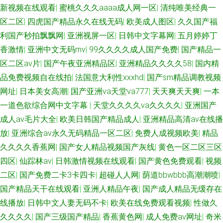
新视频在线观看
|
蜜桃久久久aaaa成人网一区
|
清纯唯美经典一
区二区
|
四虎国产精品永久在线无码
|
欧美成人图区
|
久久国产福
利国产秒拍飘飘网
|
亚洲视屏一区
|
日韩中文字幕网
|
五月婷婷丁
香激情
|
亚洲中文无码mv
|
99久久久久成人国产免费
|
国产精品一
区二区av片
|
国产午夜亚洲精品区
|
亚洲精品久久久久58
|
国内精
品免费视频自在线拍
|
法国意大利性xxxhd
|
国产sm精品调教视频
网址
|
日本美女高潮
|
国产亚洲va天堂va777
|
天天爽天天爽
|
一本
一道色欲综合网中文字幕
|
天堂久久久久va久久久久
|
亚洲国产
成人av毛片大全
|
欧美日韩国产精品成人
|
亚洲精品高清av在线播
放
|
亚洲综合av永久无码精品一区二区
|
免费人成视频欧美
|
精品
久久久久香蕉网
|
国产女人精品视频国产灰线
|
黄色一区二区三区
四区
|
仙踪林av
|
日韩激情视频在线观看
|
国产黄色免费观看
|
视频
二区
|
国产免费二卡3卡四卡
|
超碰人人网
|
荫道bbwbbb高潮潮喷
|
国产精品天干在线观看
|
亚洲人精品午夜
|
国产成人精品无缓存在
线播放
|
日韩中文人妻无码不卡
|
欧美在线免费观看视频
|
性做久
久久久久
|
国产三级国产精品
|
香蕉黄色网
|
成人免费av网址
|
奇米